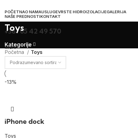
POČETNA
O NAMA
USLUGE
VRSTE HIDROIZOLACIJE
GALERIJA
NAŠE PREDNOSTI
KONTAKT
Toys
+381 65 42 49 570
Kategorije
Meni
Početna
Toys
-13%
iPhone dock
Toys