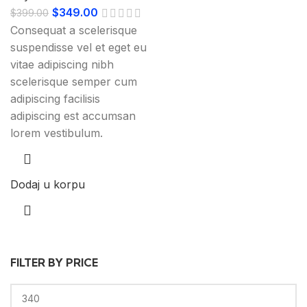
Originalna
Trenutna
$
349.00
$
399.00
cena
cena
Consequat a scelerisque
je
je:
suspendisse vel et eget eu
bila:
$349.00.
vitae adipiscing nibh
$399.00.
scelerisque semper cum
adipiscing facilisis
adipiscing est accumsan
lorem vestibulum.
Dodaj u korpu
FILTER BY PRICE