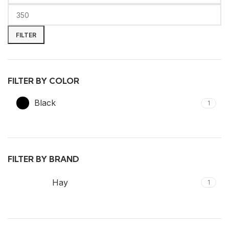
Minimalna
Maksimalna
cena
cena
FILTER
FILTER BY COLOR
Black
1
FILTER BY BRAND
Hay
1